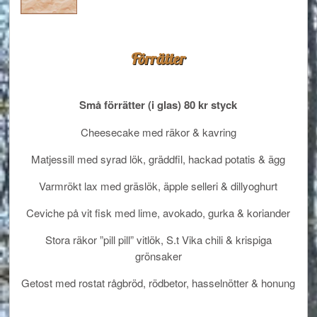
Förrätter
Små förrätter (i glas) 80 kr styck
Cheesecake med räkor & kavring
Matjessill med syrad lök, gräddfil, hackad potatis & ägg
Varmrökt lax med gräslök, äpple selleri & dillyoghurt
Ceviche på vit fisk med lime, avokado, gurka & koriander
Stora räkor ”pill pill” vitlök, S.t Vika chili & krispiga
grönsaker
Getost med rostat rågbröd, rödbetor, hasselnötter & honung