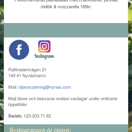
rödlök & mozzarella 185kr
Raffinaderivägen 21
149 41 Nynäshamn
Mail:
oljanscatering@nynas.com
Mejl läses och besvaras endast vardagar under ordinarie
öppettider
Swish:
123-203 71 82
Restaurangen är öppen: