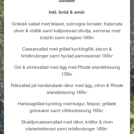
Sallader
Inkl. bröd & smör
Grekisk sallad med fetaost, solmogna tomater, Kalamata
oliver & rödlök samt kallpressad olivolja, serveras med
tzatziki samt oregano 160kr
Caesarsallad med grillad kycklingfilé, bacon &
brödkrutonger samt hyvlad parmesanost 165kr
Ost & skinksallad med ägg med Rhode islanddressing
135kr
Räksallad på handskalade räkor med ägg, citron & Rhode
islanddressing 185kr
Harissagrillad kyckling med bulgur, fetaost, grillade
grönsaker samt vitlöksdressing 165kr
Skaldjurcaesarsallad med räkor, kräftor & riven
västerbottenost samt brödkrutonger 185kr