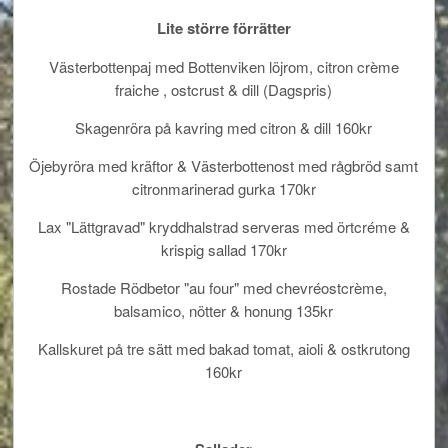
Lite större förrätter
Västerbottenpaj med Bottenviken löjrom, citron crème
fraiche , ostcrust & dill (Dagspris)
Skagenröra på kavring med citron & dill 160kr
Öjebyröra med kräftor & Västerbottenost med rågbröd samt
citronmarinerad gurka 170kr
Lax "Lättgravad" kryddhalstrad serveras med örtcréme &
krispig sallad 170kr
Rostade Rödbetor "au four" med chevréostcrème,
balsamico, nötter & honung 135kr
Kallskuret på tre sätt med bakad tomat, aioli & ostkrutong
160kr