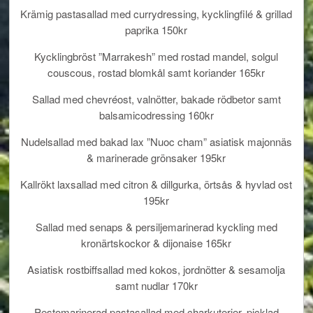
Krämig pastasallad med currydressing, kycklingfilé & grillad
paprika 150kr
Kycklingbröst ”Marrakesh” med rostad mandel, solgul
couscous, rostad blomkål samt koriander 165kr
Sallad med chevréost, valnötter, bakade rödbetor samt
balsamicodressing 160kr
Nudelsallad med bakad lax ”Nuoc cham” asiatisk majonnäs
& marinerade grönsaker 195kr
Kallrökt laxsallad med citron & dillgurka, örtsås & hyvlad ost
195kr
Sallad med senaps & persiljemarinerad kyckling med
kronärtskockor & dijonaise 165kr
Asiatisk rostbiffsallad med kokos, jordnötter & sesamolja
samt nudlar 170kr
Pestomarinerad pastasallad med charkuterier, picklad